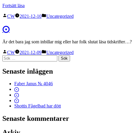
”I
Fortsätt läsa
know
Publicerat
Publicerat
she’s
CW
2021-12-10
Uncategorized
av
i
there,
but
⨀
I
just
Är det bara jag som inbillar mig eller har folk slutat läsa tidskrifter…?
had
to
Publicerat
Publicerat
CW
2021-12-09
Uncategorized
call”
av
i
Sök
efter:
Senaste inläggen
Faber Janus № 4046
⨀
⨀
⨀
Shottis Fågelbad har dött
Senaste kommentarer
Arkiv