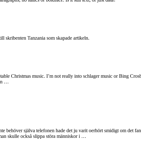
ill skribenten Tanzania som skapade artikeln.
eptable Christmas music. I’m not really into schlager music or Bing Crosb
 on …
inte behöver själva telefonen hade det ju varit oerhört smidigt om det fa
man skulle också slippa störa människor i …