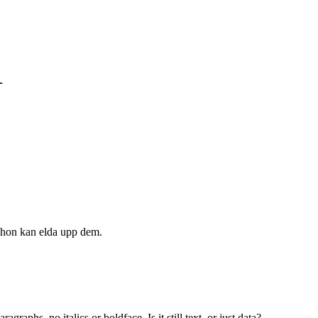
1
 hon kan elda upp dem.
ragraphs, no italics or boldface. Is it still text, or just data?