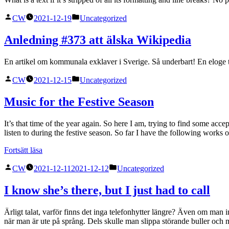
Publicerat
Publicerat
CW
2021-12-19
Uncategorized
av
i
Anledning #373 att älska Wikipedia
En artikel om kommunala exklaver i Sverige. Så underbart! En eloge t
Publicerat
Publicerat
CW
2021-12-15
Uncategorized
av
i
Music for the Festive Season
It’s that time of the year again. So here I am, trying to find some acc
listen to during the festive season. So far I have the following works
”Music
Fortsätt läsa
for
Publicerat
Publicerat
the
CW
2021-12-11
2021-12-12
Uncategorized
av
i
Festive
Season”
I know she’s there, but I just had to call
Ärligt talat, varför finns det inga telefonhytter längre? Även om man 
när man är ute på språng. Dels skulle man slippa störande buller och 