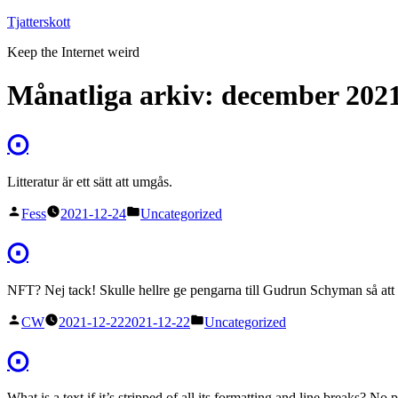
Hoppa
Tjatterskott
till
Keep the Internet weird
innehåll
Månatliga arkiv:
december 202
⨀
Litteratur är ett sätt att umgås.
Publicerat
Publicerat
Fess
2021-12-24
Uncategorized
av
i
⨀
NFT? Nej tack! Skulle hellre ge pengarna till Gudrun Schyman så att
Publicerat
Publicerat
CW
2021-12-22
2021-12-22
Uncategorized
av
i
⨀
What is a text if it’s stripped of all its formatting and line breaks? No pa