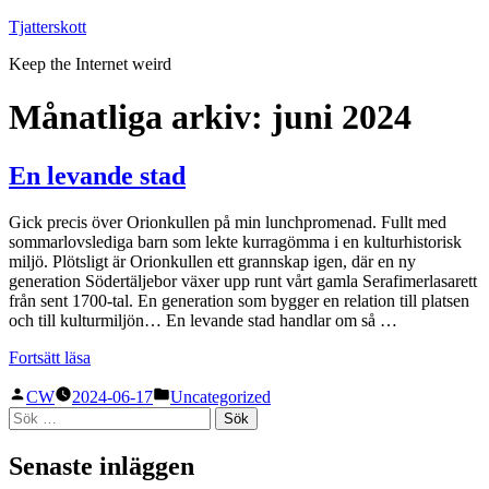
Hoppa
Tjatterskott
till
Keep the Internet weird
innehåll
Månatliga arkiv:
juni 2024
En levande stad
Gick precis över Orionkullen på min lunchpromenad. Fullt med
sommarlovslediga barn som lekte kurragömma i en kulturhistorisk
miljö. Plötsligt är Orionkullen ett grannskap igen, där en ny
generation Södertäljebor växer upp runt vårt gamla Serafimerlasarett
från sent 1700-tal. En generation som bygger en relation till platsen
och till kulturmiljön… En levande stad handlar om så …
”En
Fortsätt läsa
levande
Publicerat
Publicerat
stad”
CW
2024-06-17
Uncategorized
av
i
Sök
efter:
Senaste inläggen